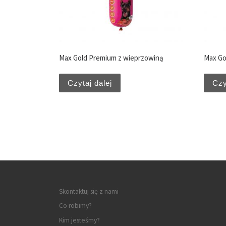
Max Gold Premium z wieprzowiną
Max Go
Czytaj dalej
Czy
Skontaktuj się z nami
Co robimy?
Kim jesteśmy?